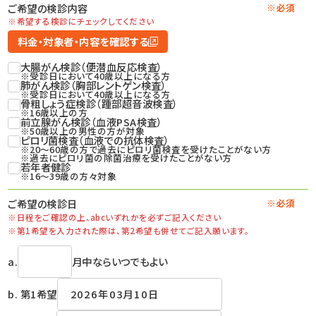
ご希望の検診内容
※必須
※希望する検診にチェックしてください
料金・対象者・内容を確認する
大腸がん検診（便潜血反応検査）
※受診日において40歳以上になる方
肺がん検診（胸部レントゲン検査）
※受診日において40歳以上になる方
骨粗しょう症検診（踵部超音波検査）
※16歳以上の方
前立腺がん検診（血液PSA検査）
※50歳以上の男性の方が対象
ピロリ菌検査（血液での抗体検査）
※20～60歳の方で過去にピロリ菌検査を受けたことがない方
※過去にピロリ菌の除菌治療を受けたことがない方
若年者健診
※16～39歳の方々対象
ご希望の検診日
※必須
※日程をご確認の上、
abcいずれかを必ずご記入ください
※第1希望を入力された際は、
第2希望も併せてご記入願います。
a.
月中ならいつでもよい
b. 第1希望