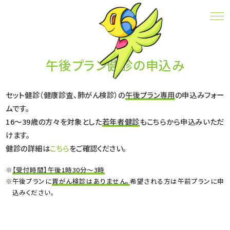
午後プラン健診の申込み
CONTACT
午後プラン健診の申込み
セット健診（健康診査、肺がん検診）の
午後プラン専用
の申込みフォー
ムです。
16～39歳の方々を対象とした
若年者健診
もこちらから申込みいただ
けます。
健診の詳細は
こちら
をご確認ください。
【受付時間】午後1時30分～3時
午後プランに
胃がん検診はありません。
希望される方は午前プランに申
込みください。