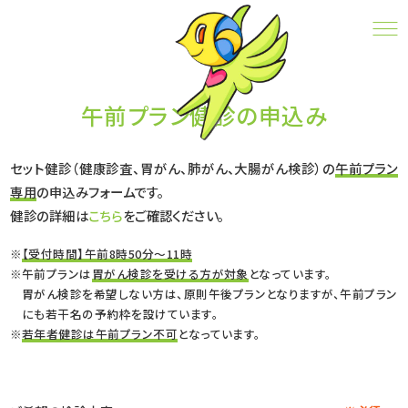
午前プラン健診の申込み
CONTACT
午前プラン健診の申込み
セット健診（健康診査、胃がん、肺がん、大腸がん検診）の
午前プラン
専用
の申込みフォームです。
健診の詳細は
こちら
をご確認ください。
【受付時間】午前8時50分～11時
午前プランは
胃がん検診を受ける方が対象
となっています。
胃がん検診を希望しない方は、原則午後プランとなりますが、午前プラン
にも若干名の予約枠を設けています。
若年者健診は午前プラン不可
となっています。