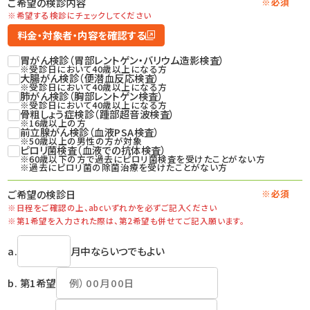
ご希望の検診内容
※必須
※希望する検診にチェックしてください
料金・対象者・内容を確認する
胃がん検診（胃部レントゲン・バリウム造影検査）
※受診日において40歳以上になる方
大腸がん検診（便潜血反応検査）
※受診日において40歳以上になる方
肺がん検診（胸部レントゲン検査）
※受診日において40歳以上になる方
骨粗しょう症検診（踵部超音波検査）
※16歳以上の方
前立腺がん検診（血液PSA検査）
※50歳以上の男性の方が対象
ピロリ菌検査（血液での抗体検査）
※60歳以下の方で過去にピロリ菌検査を受けたことがない方
※過去にピロリ菌の除菌治療を受けたことがない方
ご希望の検診日
※必須
※日程をご確認の上、
abcいずれかを必ずご記入ください
※第1希望を入力された際は、
第2希望も併せてご記入願います。
a.
月中ならいつでもよい
b. 第1希望