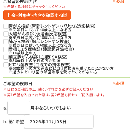
ご希望の検診内容
※必須
※希望する検診にチェックしてください
料金・対象者・内容を確認する
胃がん検診（胃部レントゲン・バリウム造影検査）
※受診日において40歳以上になる方
大腸がん検診（便潜血反応検査）
※受診日において40歳以上になる方
肺がん検診（胸部レントゲン検査）
※受診日において40歳以上になる方
骨粗しょう症検診（踵部超音波検査）
※16歳以上の方
前立腺がん検診（血液PSA検査）
※50歳以上の男性の方が対象
ピロリ菌検査（血液での抗体検査）
※60歳以下の方で過去にピロリ菌検査を受けたことがない方
※過去にピロリ菌の除菌治療を受けたことがない方
ご希望の検診日
※必須
※日程をご確認の上、
abcいずれかを必ずご記入ください
※第1希望を入力された際は、
第2希望も併せてご記入願います。
a.
月中ならいつでもよい
b. 第1希望