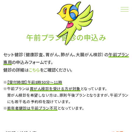
午前プラン健診の申込み
CONTACT
午前プラン健診の申込み
セット健診（健康診査、胃がん、肺がん、大腸がん検診）の
午前プラン
専用
の申込みフォームです。
健診の詳細は
こちら
をご確認ください。
【受付時間】午前8時50分～11時
午前プランは
胃がん検診を受ける方が対象
となっています。
胃がん検診を希望しない方は、原則午後プランとなりますが、午前プラン
にも若干名の予約枠を設けています。
若年者健診は午前プラン不可
となっています。