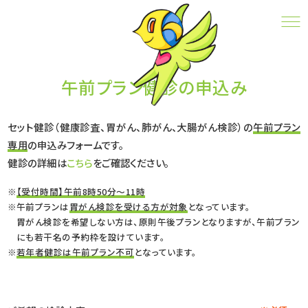
午前プラン健診の申込み
CONTACT
午前プラン健診の申込み
セット健診（健康診査、胃がん、肺がん、大腸がん検診）の
午前プラン
専用
の申込みフォームです。
健診の詳細は
こちら
をご確認ください。
【受付時間】午前8時50分～11時
午前プランは
胃がん検診を受ける方が対象
となっています。
胃がん検診を希望しない方は、原則午後プランとなりますが、午前プラン
にも若干名の予約枠を設けています。
若年者健診は午前プラン不可
となっています。