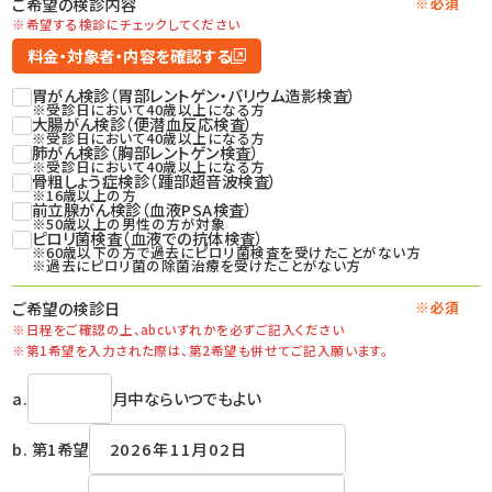
ご希望の検診内容
※必須
※希望する検診にチェックしてください
料金・対象者・内容を確認する
胃がん検診（胃部レントゲン・バリウム造影検査）
※受診日において40歳以上になる方
大腸がん検診（便潜血反応検査）
※受診日において40歳以上になる方
肺がん検診（胸部レントゲン検査）
※受診日において40歳以上になる方
骨粗しょう症検診（踵部超音波検査）
※16歳以上の方
前立腺がん検診（血液PSA検査）
※50歳以上の男性の方が対象
ピロリ菌検査（血液での抗体検査）
※60歳以下の方で過去にピロリ菌検査を受けたことがない方
※過去にピロリ菌の除菌治療を受けたことがない方
ご希望の検診日
※必須
※日程をご確認の上、
abcいずれかを必ずご記入ください
※第1希望を入力された際は、
第2希望も併せてご記入願います。
a.
月中ならいつでもよい
b. 第1希望