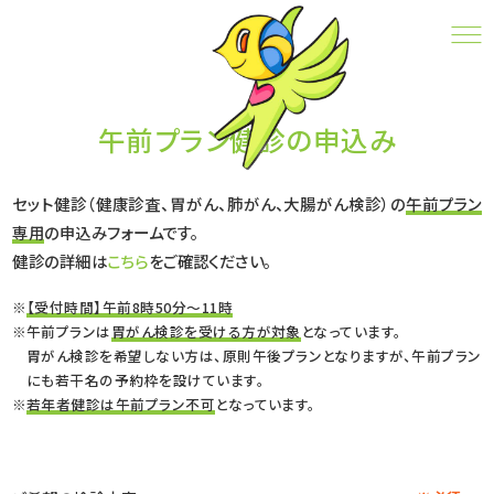
午前プラン健診の申込み
CONTACT
午前プラン健診の申込み
セット健診（健康診査、胃がん、肺がん、大腸がん検診）の
午前プラン
専用
の申込みフォームです。
健診の詳細は
こちら
をご確認ください。
【受付時間】午前8時50分～11時
午前プランは
胃がん検診を受ける方が対象
となっています。
胃がん検診を希望しない方は、原則午後プランとなりますが、午前プラン
にも若干名の予約枠を設けています。
若年者健診は午前プラン不可
となっています。