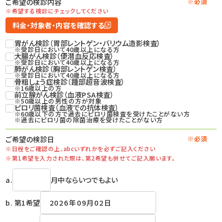
ご希望の検診内容
※必須
※希望する検診にチェックしてください
料金・対象者・内容を確認する
胃がん検診（胃部レントゲン・バリウム造影検査）
※受診日において40歳以上になる方
大腸がん検診（便潜血反応検査）
※受診日において40歳以上になる方
肺がん検診（胸部レントゲン検査）
※受診日において40歳以上になる方
骨粗しょう症検診（踵部超音波検査）
※16歳以上の方
前立腺がん検診（血液PSA検査）
※50歳以上の男性の方が対象
ピロリ菌検査（血液での抗体検査）
※60歳以下の方で過去にピロリ菌検査を受けたことがない方
※過去にピロリ菌の除菌治療を受けたことがない方
ご希望の検診日
※必須
※日程をご確認の上、
abcいずれかを必ずご記入ください
※第1希望を入力された際は、
第2希望も併せてご記入願います。
a.
月中ならいつでもよい
b. 第1希望