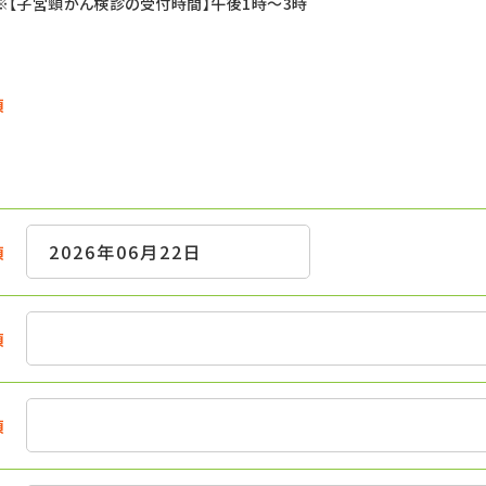
【子宮頸がん検診の受付時間】午後1時～3時
須
須
須
須