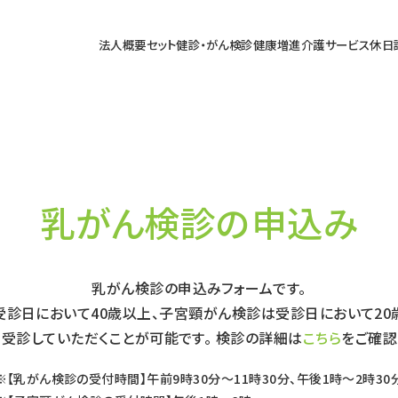
法人概要
セット健診・がん検診
健康増進
介護サービス
休日
乳がん検診の申込み
CONTACT
ホーム
各種お問い合わせ
乳がん検診の申込み
乳がん検診の申込み
乳がん検診の申込みフォームです。
受診日において40歳以上、子宮頸がん検診は受診日において20
回受診していただくことが可能です。 検診の詳細は
こちら
をご確認
【乳がん検診の受付時間】午前9時30分～11時30分、午後1時～2時30