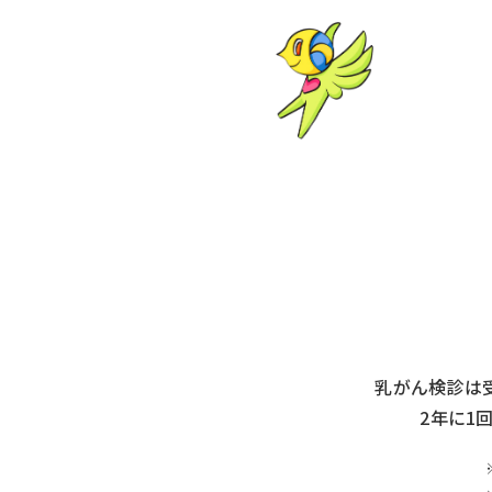
乳がん検診は
2年に1