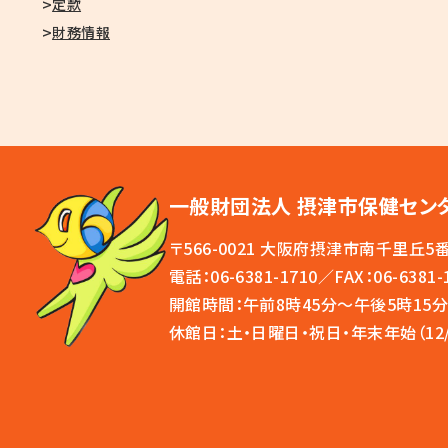
定款
財務情報
一般財団法人 摂津市保健セン
〒566-0021 大阪府摂津市南千里丘5
電話：
06-6381-1710
／FAX：06-6381-
開館時間：午前8時45分～午後5時15
休館日：土・日曜日・祝日・年末年始（12/2